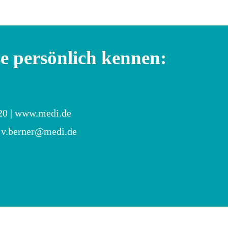
e persönlich kennen:
20 |
www.medi.de
:
v.berner@medi.de
Rund 5.000 Menschen besuchten die
Messe – im Schnitt etwa 1.000 pro