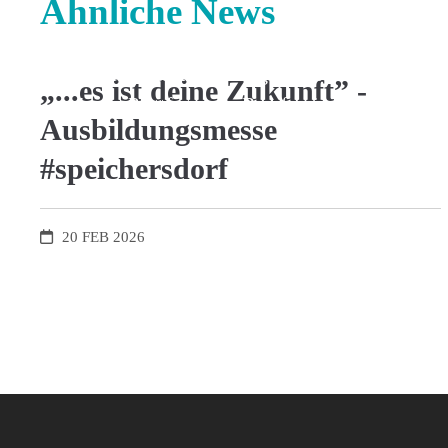
Ähnliche News
Zukunftspläne: Mit der neuen
Ausbildungsmesse „Es ist deine
Zukunft“, erhält die Region erstmals eine
„...es ist deine Zukunft” -
eigene Plattform zur Berufsorientierung.
Ausbildungsmesse
#speichersdorf
20
FEB
2026