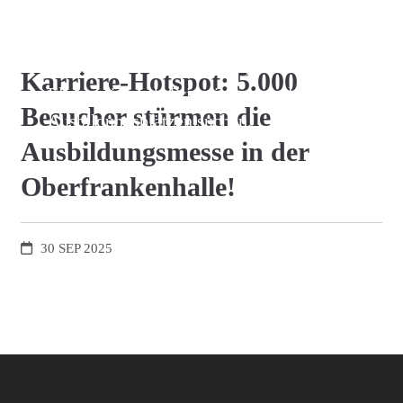
Stunde. Damit bestätigte die
Veranstaltung ihren Ruf als wichtigste
Plattform für Schülerinnen, Schüler und
Karriere-Hotspot: 5.000
Eltern, die nach Orientierung und
Besucher stürmen die
Ausbildungsplätzen suchen.
Ausbildungsmesse in der
Oberfrankenhalle!
30
SEP
2025