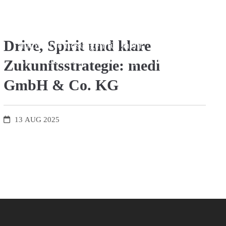
Zukunftsstrategie. Am Standort Bayreuth
entwickeln rund 1.800 Mitarbeitende
Drive, Spirit und klare
innovative Lösungen für mehr
Lebensqualität, weltweit sogar 3.000.
Zukunftsstrategie: medi
GmbH & Co. KG
13
AUG
2025