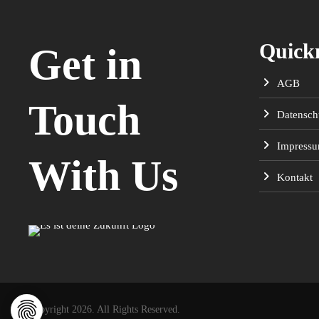
Quick
Get in
AGB
Touch
Datensch
Impress
With Us
Kontakt
Copyright 2026. All Rights Reserved.