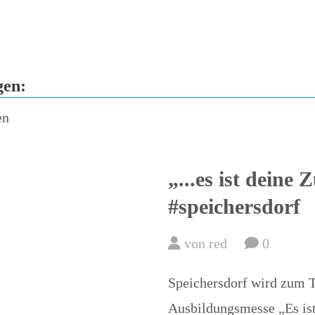
Passwort verges
gen:
en
„...es ist deine
#speichersdorf
von red
0
Speichersdorf wird zum T
Ausbildungsmesse „Es ist 